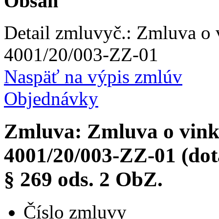
Obsah
Detail zmluvy
č.:
Zmluva o v
4001/20/003-ZZ-01
Naspäť na výpis zmlúv
Objednávky
Zmluva: Zmluva o vinku
4001/20/003-ZZ-01 (dot
§ 269 ods. 2 ObZ.
Číslo zmluvy