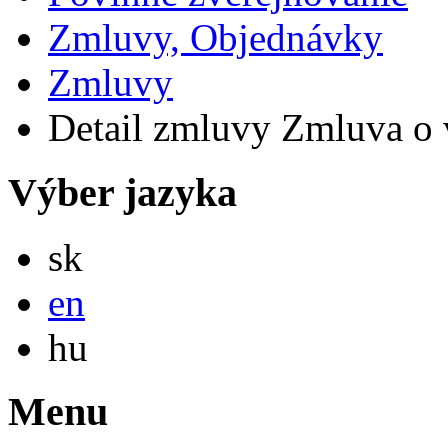
Zmluvy, Objednávky
Zmluvy
Detail zmluvy Zmluva o v
Výber jazyka
Slovensky
sk
English
en
Magyar
hu
Menu