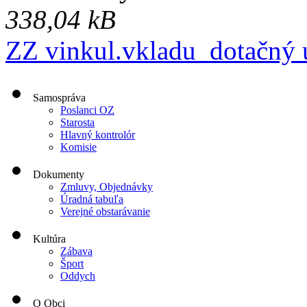
338,04 kB
ZZ vinkul.vkladu_dotačný 
Samospráva
Poslanci OZ
Starosta
Hlavný kontrolór
Komisie
Dokumenty
Zmluvy, Objednávky
Úradná tabuľa
Verejné obstarávanie
Kultúra
Zábava
Šport
Oddych
O Obci