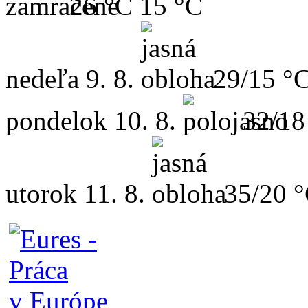
26 °C
15 °C
nedeľa
9. 8.
29/15 °
pondelok
10. 8.
32/18
utorok
11. 8.
35/20 