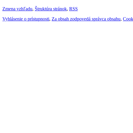
Zmena vzhľadu
,
Štruktúra stránok
,
RSS
Vyhlásenie o prístupnosti
,
Za obsah zodpovedá správca obsahu
,
Cook