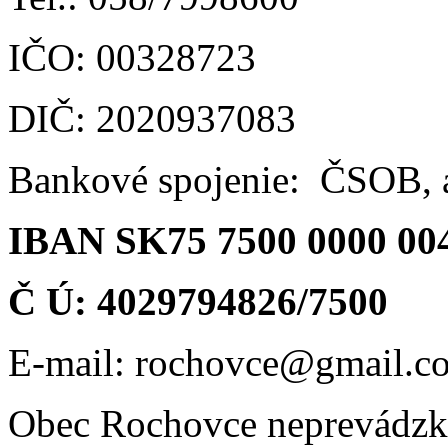
IČO: 00328723
DIČ: 2020937083
Bankové spojenie: ČSOB, a
IBAN SK75 7500 0000 00
Č Ú: 4029794826/7500
E-mail: rochovce@gmail.c
Obec Rochovce neprevádzku