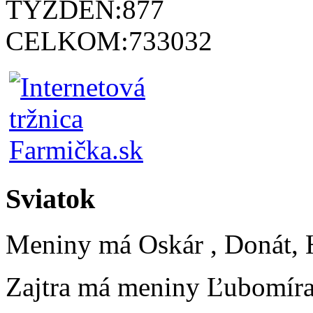
TÝŽDEŇ:
877
CELKOM:
733032
Sviatok
Meniny má
Oskár
, Donát, 
Zajtra má meniny
Ľubomír