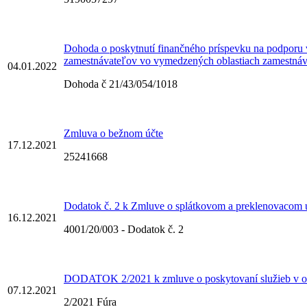
Dohoda o poskytnutí finančného príspevku na podporu 
zamestnávateľov vo vymedzených oblastiach zamestnáv
04.01.2022
Dohoda č 21/43/054/1018
Zmluva o bežnom účte
17.12.2021
25241668
Dodatok č. 2 k Zmluve o splátkovom a preklenovacom ú
16.12.2021
4001/20/003 - Dodatok č. 2
DODATOK 2/2021 k zmluve o poskytovaní služieb v obl
07.12.2021
2/2021 Fúra