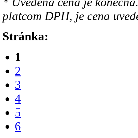
* Uvedená cena je konečná.
platcom DPH, je cena uved
Stránka:
1
2
3
4
5
6