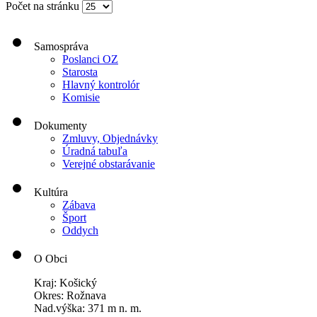
Počet na stránku
Samospráva
Poslanci OZ
Starosta
Hlavný kontrolór
Komisie
Dokumenty
Zmluvy, Objednávky
Úradná tabuľa
Verejné obstarávanie
Kultúra
Zábava
Šport
Oddych
O Obci
Kraj: Košický
Okres: Rožnava
Nad.výška: 371 m n. m.