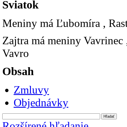
Sviatok
Meniny má
Ľubomíra
, Ras
Zajtra má meniny
Vavrinec
Vavro
Obsah
Zmluvy
Objednávky
Rozšírené hľadanie