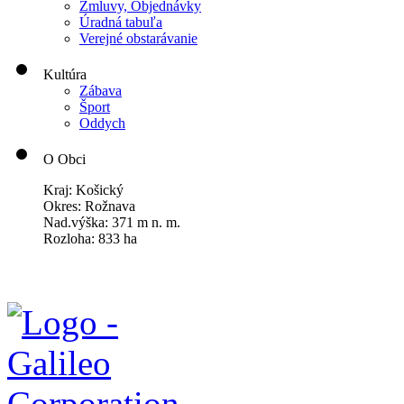
Zmluvy, Objednávky
Úradná tabuľa
Verejné obstarávanie
Kultúra
Zábava
Šport
Oddych
O Obci
Kraj: Košický
Okres: Rožnava
Nad.výška: 371 m n. m.
Rozloha: 833 ha