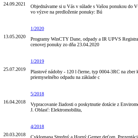
24.09.2021
Objednávame si u Vás v súlade s Vašou ponukou do 
vo výzve na predloženie ponuky: Bú
1/2020
13.05.2020
Programy WinCTY Dane, odpady a IR UPVS Registrat
cenovej ponuky zo dňa 23.04.2020
1/2019
25.07.2019
Plastové nádoby - 120 l čierne, typ 0004-3RC na zber
priemyselného odpadu na základe c
5/2018
16.04.2018
Vypracovanie žiadosti o poskytnutie dotácie z Envirom
J. Oblasť: Elektromobilita,
4/2018
20.03.2018
Cyklomapa Stredný a Horný Gemer deťom. Prezentácia