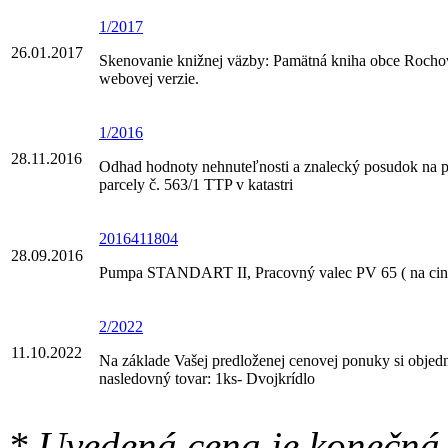
1/2017
26.01.2017
Skenovanie knižnej väzby: Pamätná kniha obce Rochov
webovej verzie.
1/2016
28.11.2016
Odhad hodnoty nehnuteľnosti a znalecký posudok na pa
parcely č. 563/1 TTP v katastri
2016411804
28.09.2016
Pumpa STANDART II, Pracovný valec PV 65 ( na cint
2/2022
11.10.2022
Na základe Vašej predloženej cenovej ponuky si obje
nasledovný tovar: 1ks- Dvojkrídlo
* Uvedená cena je konečná.