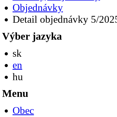
Objednávky
Detail objednávky 5/202
Výber jazyka
Slovensky
sk
English
en
Magyar
hu
Menu
Obec