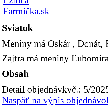
Sviatok
Meniny má
Oskár
, Donát, 
Zajtra má meniny
Ľubomír
Obsah
Detail objednávky
č.:
5/202
Naspäť na výpis objednávo