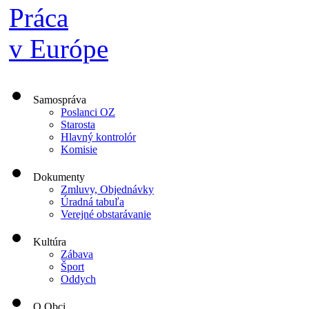
Samospráva
Poslanci OZ
Starosta
Hlavný kontrolór
Komisie
Dokumenty
Zmluvy, Objednávky
Úradná tabuľa
Verejné obstarávanie
Kultúra
Zábava
Šport
Oddych
O Obci