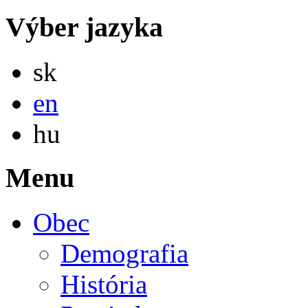
Výber jazyka
Slovensky
sk
English
en
Magyar
hu
Menu
Obec
Demografia
História