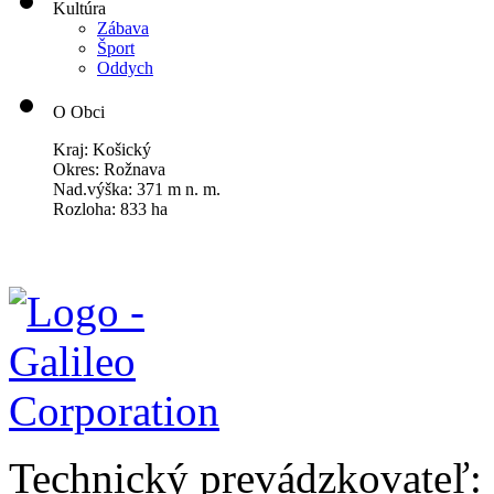
Kultúra
Zábava
Šport
Oddych
O Obci
Kraj: Košický
Okres: Rožnava
Nad.výška: 371 m n. m.
Rozloha: 833 ha
Technický prevádzkovateľ: