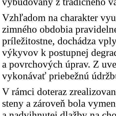
vybudovaný z tradičného v
Vzhľadom na charakter využ
zimného obdobia pravidelne
príležitostne, dochádza vpl
výkyvov k postupnej degrad
a povrchových úprav. Z uv
vykonávať priebežnú údržbu
V rámci doteraz zrealizova
steny a zároveň bola vymen
a nadvihnutej dlažby na ch