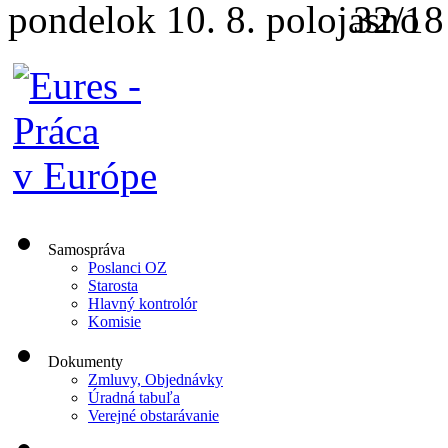
pondelok
10. 8.
32/18
Samospráva
Poslanci OZ
Starosta
Hlavný kontrolór
Komisie
Dokumenty
Zmluvy, Objednávky
Úradná tabuľa
Verejné obstarávanie