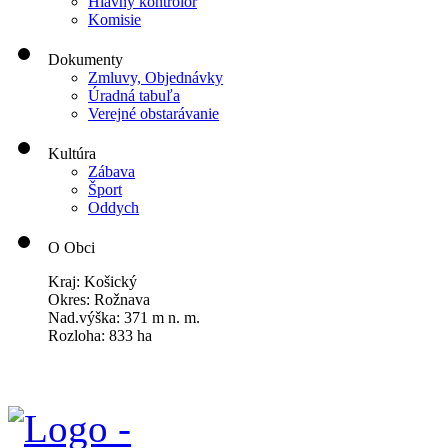
Hlavný kontrolór
Komisie
Dokumenty
Zmluvy, Objednávky
Úradná tabuľa
Verejné obstarávanie
Kultúra
Zábava
Šport
Oddych
O Obci
Kraj: Košický
Okres: Rožnava
Nad.výška: 371 m n. m.
Rozloha: 833 ha