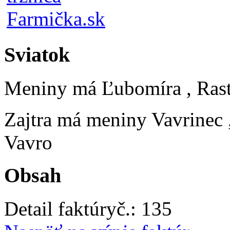
Sviatok
Meniny má
Ľubomíra
, Ras
Zajtra má meniny
Vavrinec
Vavro
Obsah
Detail faktúry
č.:
135