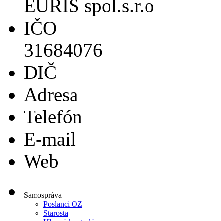
EURIS spol.s.r.o
IČO
31684076
DIČ
Adresa
Telefón
E-mail
Web
Samospráva
Poslanci OZ
Starosta