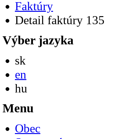
Faktúry
Detail faktúry 135
Výber jazyka
Slovensky
sk
English
en
Magyar
hu
Menu
Obec