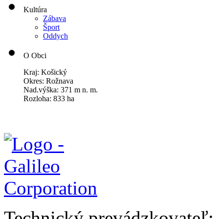
Kultúra
Zábava
Šport
Oddych
O Obci
Kraj: Košický
Okres: Rožnava
Nad.výška: 371 m n. m.
Rozloha: 833 ha
Technický prevádzkovateľ: