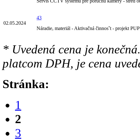
Servis CCTV systému pre poruchu kamery - stred o
43
02.05.2024
Náradie, materiál - Aktivačná činnosˇt - projekt P
* Uvedená cena je konečná.
platcom DPH, je cena uved
Stránka:
1
2
3