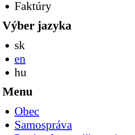
Faktúry
Výber jazyka
Slovensky
sk
English
en
Magyar
hu
Menu
Obec
Samospráva