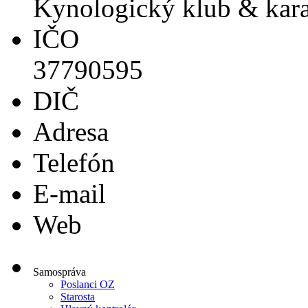
Kynologický klub & kara
IČO
37790595
DIČ
Adresa
Telefón
E-mail
Web
Samospráva
Poslanci OZ
Starosta