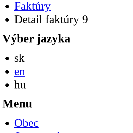
Faktúry
Detail faktúry 9
Výber jazyka
Slovensky
sk
English
en
Magyar
hu
Menu
Obec