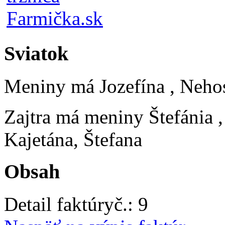
Sviatok
Meniny má
Jozefína
, Neho
Zajtra má meniny
Štefánia
Kajetána, Štefana
Obsah
Detail faktúry
č.:
9