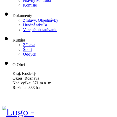
Hlavný kontrolór
Komisie
Dokumenty
Zmluvy, Objednávky
Úradná tabuľa
Verejné obstarávanie
Kultúra
Zábava
Šport
Oddych
O Obci
Kraj: Košický
Okres: Rožnava
Nad.výška: 371 m n. m.
Rozloha: 833 ha