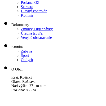
Poslanci OZ
Starosta
Hlavný kontrolór
Komisie
Dokumenty
Zmluvy, Objednávky
Úradná tabuľa
Verejné obstarávanie
Kultúra
Zábava
Šport
Oddych
O Obci
Kraj: Košický
Okres: Rožnava
Nad.výška: 371 m n. m.
Rozloha: 833 ha