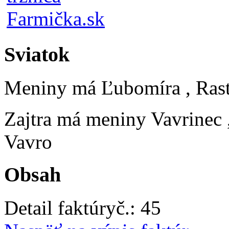
Sviatok
Meniny má
Ľubomíra
, Ras
Zajtra má meniny
Vavrinec
Vavro
Obsah
Detail faktúry
č.:
45