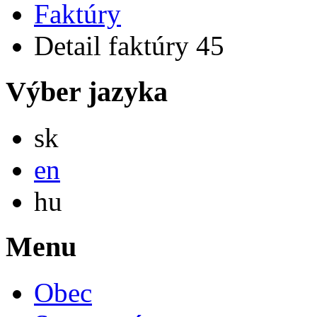
Faktúry
Detail faktúry 45
Výber jazyka
Slovensky
sk
English
en
Magyar
hu
Menu
Obec