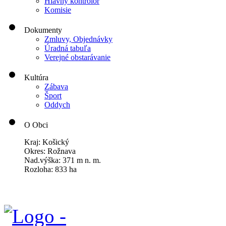
Hlavný kontrolór
Komisie
Dokumenty
Zmluvy, Objednávky
Úradná tabuľa
Verejné obstarávanie
Kultúra
Zábava
Šport
Oddych
O Obci
Kraj: Košický
Okres: Rožnava
Nad.výška: 371 m n. m.
Rozloha: 833 ha