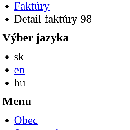
Faktúry
Detail faktúry 98
Výber jazyka
Slovensky
sk
English
en
Magyar
hu
Menu
Obec