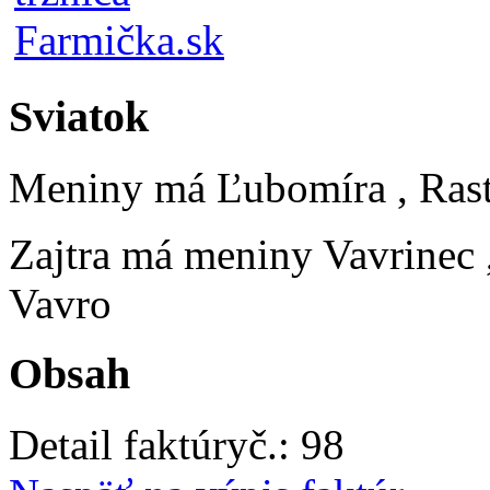
Sviatok
Meniny má
Ľubomíra
, Ras
Zajtra má meniny
Vavrinec
Vavro
Obsah
Detail faktúry
č.:
98