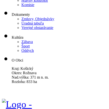
Hlavný kontrolór
Komisie
Dokumenty
Zmluvy, Objednávky
Úradná tabuľa
Verejné obstarávanie
Kultúra
Zábava
Šport
Oddych
O Obci
Kraj: Košický
Okres: Rožnava
Nad.výška: 371 m n. m.
Rozloha: 833 ha