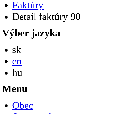
Faktúry
Detail faktúry 90
Výber jazyka
Slovensky
sk
English
en
Magyar
hu
Menu
Obec