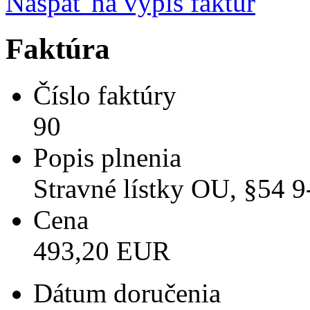
Naspäť na výpis faktúr
Faktúra
Číslo faktúry
90
Popis plnenia
Stravné lístky OU, §54 
Cena
493,20 EUR
Dátum doručenia