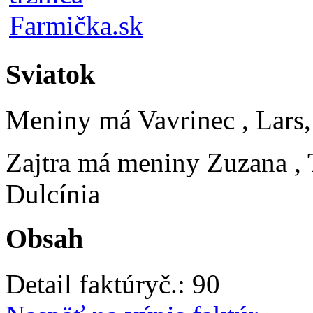
Sviatok
Meniny má
Vavrinec
, Lars
Zajtra má meniny
Zuzana
,
Dulcínia
Obsah
Detail faktúry
č.:
90