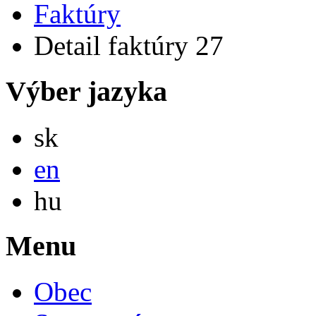
Faktúry
Detail faktúry 27
Výber jazyka
Slovensky
sk
English
en
Magyar
hu
Menu
Obec