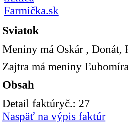
Sviatok
Meniny má
Oskár
, Donát, 
Zajtra má meniny
Ľubomír
Obsah
Detail faktúry
č.:
27
Naspäť na výpis faktúr