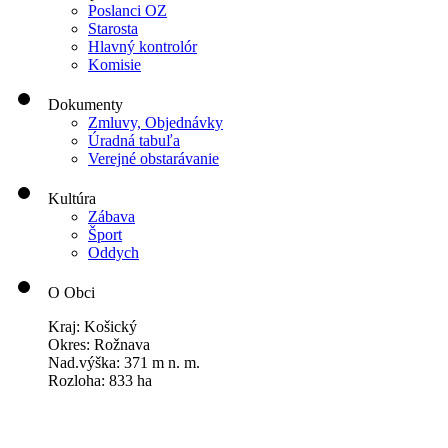
Poslanci OZ
Starosta
Hlavný kontrolór
Komisie
Dokumenty
Zmluvy, Objednávky
Úradná tabuľa
Verejné obstarávanie
Kultúra
Zábava
Šport
Oddych
O Obci
Kraj: Košický
Okres: Rožnava
Nad.výška: 371 m n. m.
Rozloha: 833 ha