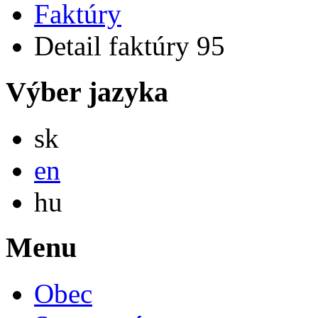
Faktúry
Detail faktúry 95
Výber jazyka
Slovensky
sk
English
en
Magyar
hu
Menu
Obec