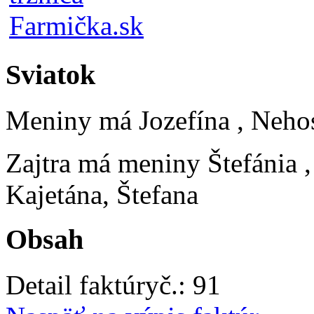
Sviatok
Meniny má
Jozefína
, Neho
Zajtra má meniny
Štefánia
Kajetána, Štefana
Obsah
Detail faktúry
č.:
91