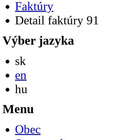
Faktúry
Detail faktúry 91
Výber jazyka
Slovensky
sk
English
en
Magyar
hu
Menu
Obec