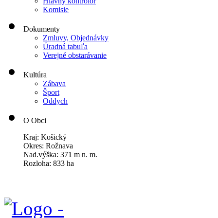
Hlavný kontrolór
Komisie
Dokumenty
Zmluvy, Objednávky
Úradná tabuľa
Verejné obstarávanie
Kultúra
Zábava
Šport
Oddych
O Obci
Kraj: Košický
Okres: Rožnava
Nad.výška: 371 m n. m.
Rozloha: 833 ha