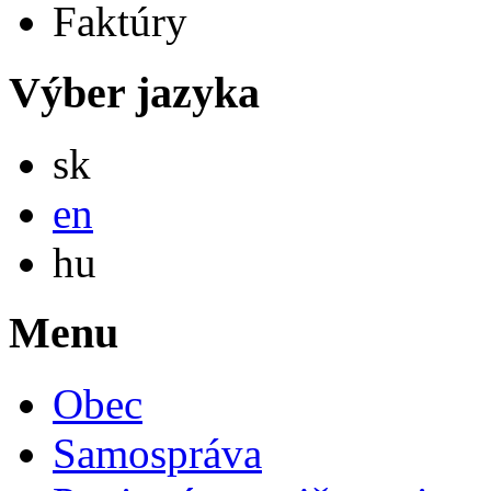
Faktúry
Výber jazyka
Slovensky
sk
English
en
Magyar
hu
Menu
Obec
Samospráva