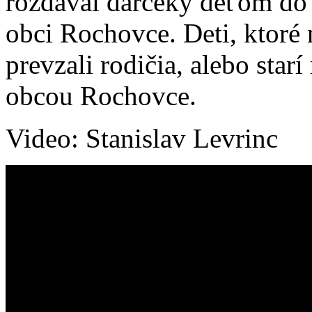
rozdával darčeky deťom do
obci Rochovce. Deti, ktoré 
prevzali rodičia, alebo star
obcou Rochovce.
Video: Stanislav Levrinc