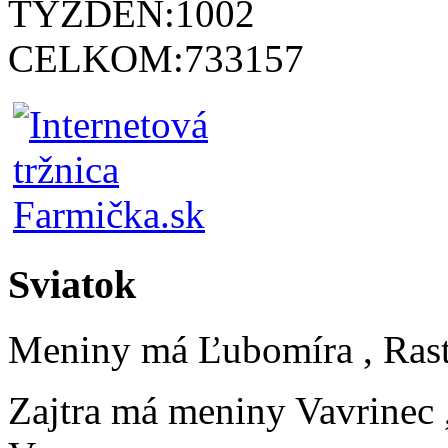
TÝŽDEŇ:
1002
CELKOM:
733157
Sviatok
Meniny má
Ľubomíra
, Ras
Zajtra má meniny
Vavrinec