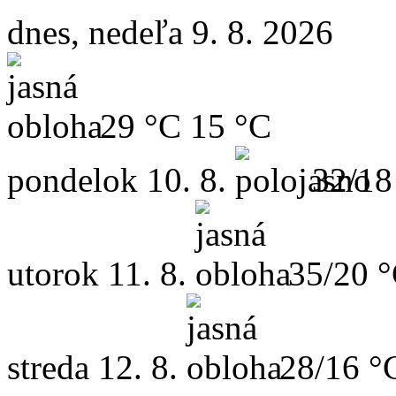
dnes, nedeľa 9. 8. 2026
29 °C
15 °C
pondelok
10. 8.
32/18
utorok
11. 8.
35/20 
streda
12. 8.
28/16 °