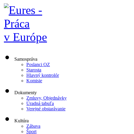
Samospráva
Poslanci OZ
Starosta
Hlavný kontrolór
Komisie
Dokumenty
Zmluvy, Objednávky
Úradná tabuľa
Verejné obstarávanie
Kultúra
Zábava
Šport