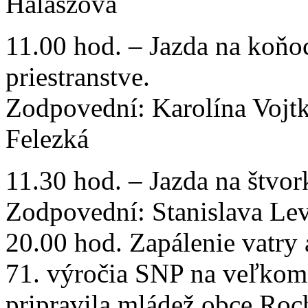
Halászová
11.00 hod. – Jazda na koň
priestranstve.
Zodpovední: Karolína Vojtk
Felezká
11.30 hod. – Jazda na štv
Zodpovední: Stanislava Le
20.00 hod. Zapálenie vatry 
71. výročia SNP na veľkom 
pripravila mládež obce Roc