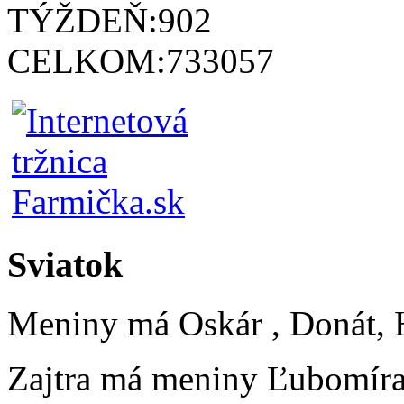
TÝŽDEŇ:
902
CELKOM:
733057
Sviatok
Meniny má
Oskár
, Donát, 
Zajtra má meniny
Ľubomír