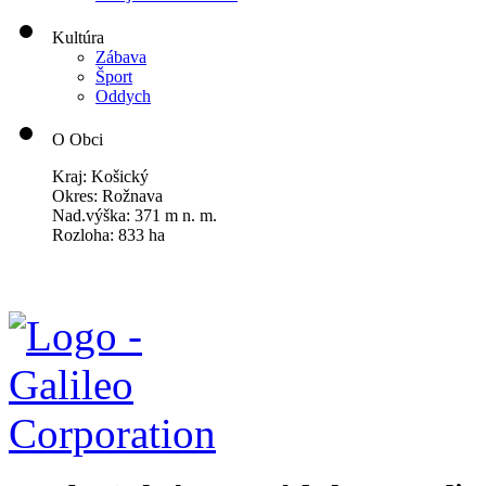
Kultúra
Zábava
Šport
Oddych
O Obci
Kraj: Košický
Okres: Rožnava
Nad.výška: 371 m n. m.
Rozloha: 833 ha