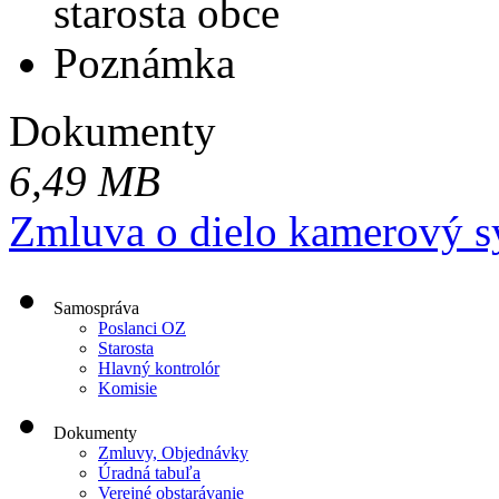
starosta obce
Poznámka
Dokumenty
6,49 MB
Zmluva o dielo kamerový s
Samospráva
Poslanci OZ
Starosta
Hlavný kontrolór
Komisie
Dokumenty
Zmluvy, Objednávky
Úradná tabuľa
Verejné obstarávanie