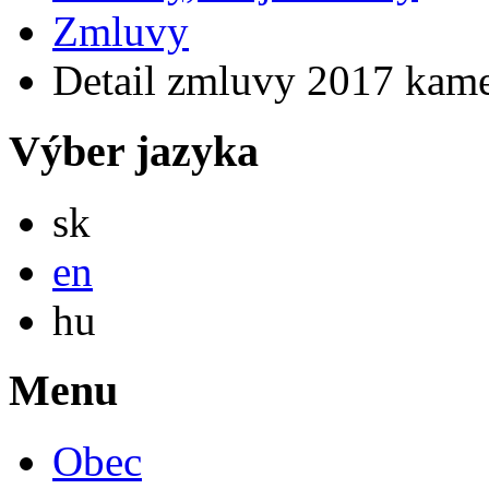
Zmluvy
Detail zmluvy 2017 kam
Výber jazyka
Slovensky
sk
English
en
Magyar
hu
Menu
Obec