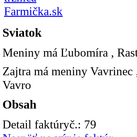
Sviatok
Meniny má
Ľubomíra
, Ras
Zajtra má meniny
Vavrinec
Vavro
Obsah
Detail faktúry
č.:
79