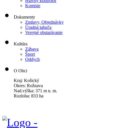
Hlavný kontrolór
Komisie
Dokumenty
Zmluvy, Objednávky
Úradná tabuľa
Verejné obstarávanie
Kultúra
Zábava
Šport
Oddych
O Obci
Kraj: Košický
Okres: Rožnava
Nad.výška: 371 m n. m.
Rozloha: 833 ha