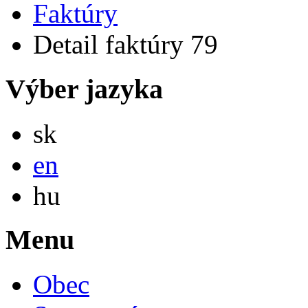
Faktúry
Detail faktúry 79
Výber jazyka
Slovensky
sk
English
en
Magyar
hu
Menu
Obec