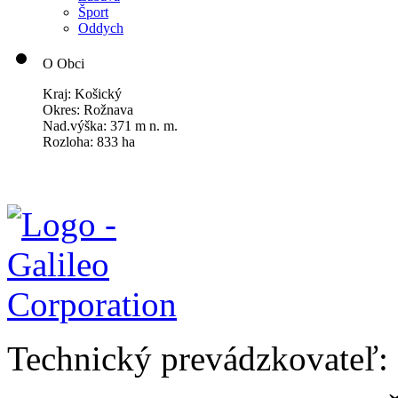
Šport
Oddych
O Obci
Kraj: Košický
Okres: Rožnava
Nad.výška: 371 m n. m.
Rozloha: 833 ha
Technický prevádzkovateľ: