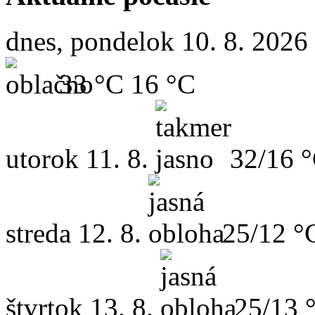
dnes, pondelok 10. 8. 2026
33 °C
16 °C
utorok
11. 8.
32/16 
streda
12. 8.
25/12 °
štvrtok
13. 8.
25/13 