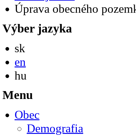
Úprava obecného pozemk
Výber jazyka
Slovensky
sk
English
en
Magyar
hu
Menu
Obec
Demografia