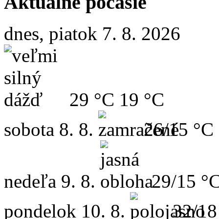
Aktuálne počasie
dnes, piatok 7. 8. 2026
29 °C
19 °C
sobota
8. 8.
26/15 °C
nedeľa
9. 8.
29/15 °
pondelok
10. 8.
32/18