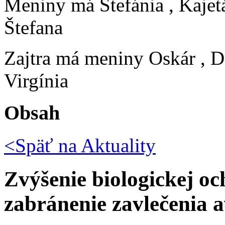
Meniny má
Štefánia
, Kajet
Štefana
Zajtra má meniny
Oskár
, D
Virgínia
Obsah
<Späť na
Aktuality
Zvýšenie biologickej o
zabránenie zavlečenia a