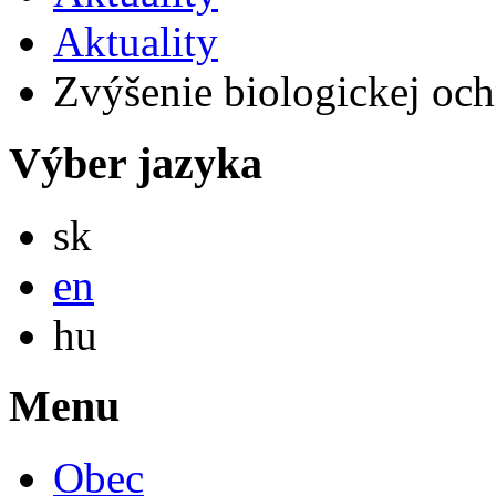
Aktuality
Zvýšenie biologickej och
Výber jazyka
Slovensky
sk
English
en
Magyar
hu
Menu
Obec