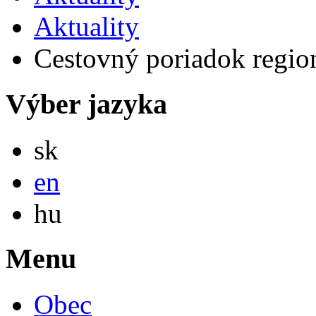
Aktuality
Cestovný poriadok region
Výber jazyka
Slovensky
sk
English
en
Magyar
hu
Menu
Obec