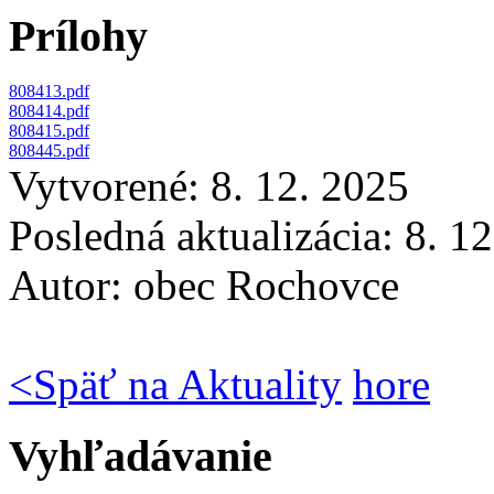
Prílohy
808413.pdf
808414.pdf
808415.pdf
808445.pdf
Vytvorené: 8. 12. 2025
Posledná aktualizácia: 8. 1
Autor:
obec Rochovce
<
Späť na Aktuality
hore
Vyhľadávanie