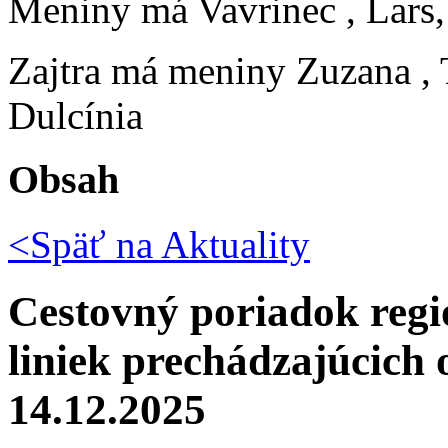
Meniny má
Vavrinec
, Lars
Zajtra má meniny
Zuzana
,
Dulcínia
Obsah
<Späť na
Aktuality
Cestovný poriadok reg
liniek prechádzajúcich
14.12.2025